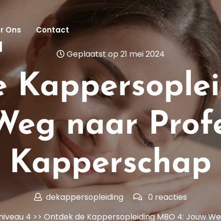
r Ons
Contact
l
Geplaatst op 21 mei 2024
e Kappersople
Weg naar Prof
Kapperschap
dekappersopleiding
0 reacties
niveau 4
>> Ontdek de Kappersopleiding MBO 4: Jouw We