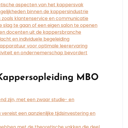
retische aspecten van het kappersvak
gelijkheden binnen de kappersindustrie
lls zoals klantenservice en communicatie
e slag te gaan of een eigen salon te openen
aren docenten uit de kappersbranche
acht en individuele begeleiding
 apparatuur voor optimale leerervaring
tiviteit en ondernemerschap bevordert
Kappersopleiding MBO
end zijn, met een zwaar studie- en
reist een aanzienlijke tijdsinvestering en
ebben met de theoretische vakken die deel