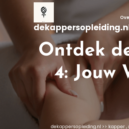
Naar
de
inhoud
Ove
gaan
dekappersopleiding.n
Ontdek d
4: Jouw 
dekappersopleiding.nl
>>
kapper
,