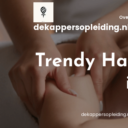
Naar
de
inhoud
Ove
gaan
dekappersopleiding.n
Trendy Ha
dekappersopleiding.