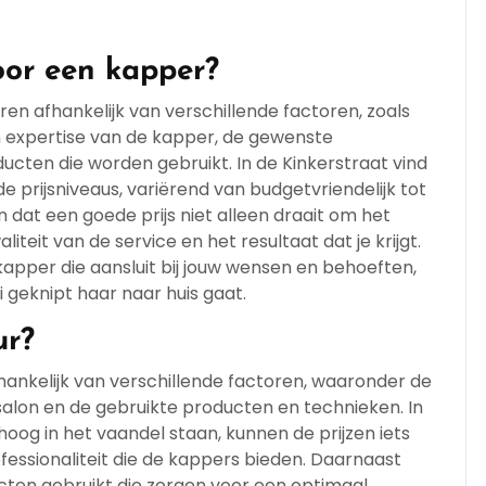
oor een kapper?
en afhankelijk van verschillende factoren, zoals
en expertise van de kapper, de gewenste
ucten die worden gebruikt. In de Kinkerstraat vind
 prijsniveaus, variërend van budgetvriendelijk tot
 dat een goede prijs niet alleen draait om het
teit van de service en het resultaat dat je krijgt.
kapper die aansluit bij jouw wensen en behoeften,
 geknipt haar naar huis gaat.
ur?
hankelijk van verschillende factoren, waaronder de
 salon en de gebruikte producten en technieken. In
 hoog in het vaandel staan, kunnen de prijzen iets
essionaliteit die de kappers bieden. Daarnaast
en gebruikt die zorgen voor een optimaal