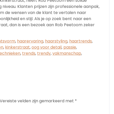
 Kinkerstraat, heeft Rob Peetoom een solide
iveau. Klanten prijzen zijn professionele aanpak,
m de wensen van de klant te vertalen naar
nlijkheid en stijl. Als je op zoek bent naar een
raat, dan is een bezoek aan Rob Peetoom zeker
htsvorm
,
haarervaring
,
haarstyling
,
haartrends
,
en
,
kinkerstraat
,
oog voor detail
,
passie
,
echnieken
,
trends
,
trendy
,
vakmanschap
,
Vereiste velden zijn gemarkeerd met
*