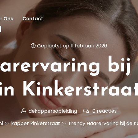
r Ons
Contact
l
Geplaatst op 11 februari 2026
arervaring bij
in Kinkerstraa
dekappersopleiding
0 reacties
nl
>>
kapper kinkerstraat
>> Trendy Haarervaring bij de K