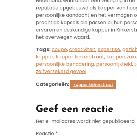
Nederland, waaronder een vestiging in de
reputatie opgebouwd als kapper van hoog n
persoonlijke aandacht en het vermogen o
prachtige kapsels die passen bij hun persoo
ervaren en deskundige kapper in Kinkerst
het overwegen waard.
Tags:
coupe
,
creativiteit
,
expertise
,
gezic
kapper
,
kapper kinkerstraat
,
kapperszak
persoonlijke benadering
,
persoonlijkheid
,
t
zelfverzekerd gevoel
Categorieën:
kapper kinkerstraat
Geef een reactie
Het e-mailadres wordt niet gepubliceerd.
Reactie
*