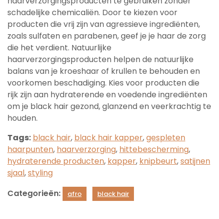
haarverzorgingsproducten te gebruiken zonder
schadelijke chemicaliën. Door te kiezen voor
producten die vrij zijn van agressieve ingrediënten,
zoals sulfaten en parabenen, geef je je haar de zorg
die het verdient. Natuurlijke
haarverzorgingsproducten helpen de natuurlijke
balans van je kroeshaar of krullen te behouden en
voorkomen beschadiging. Kies voor producten die
rijk zijn aan hydraterende en voedende ingrediënten
om je black hair gezond, glanzend en veerkrachtig te
houden.
Tags:
black hair
,
black hair kapper
,
gespleten
haarpunten
,
haarverzorging
,
hittebescherming
,
hydraterende producten
,
kapper
,
knipbeurt
,
satijnen
sjaal
,
styling
Categorieën:
afro
black hair