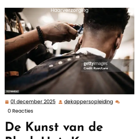
van de Black Hair Kapper: Jouw Specialist in
Haarverzorging
01 december 2025
dekappersopleiding
01
dekappers
december
0 Reacties
2025
De Kunst van de