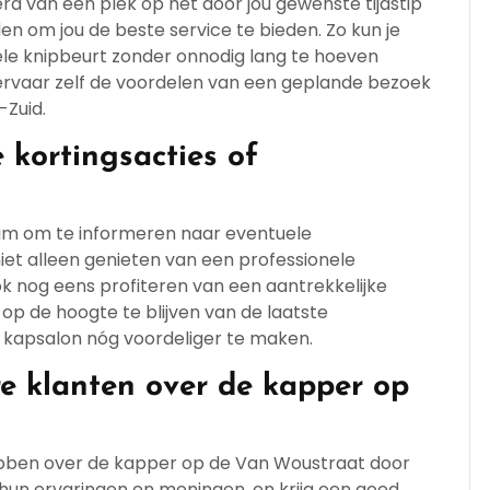
rd van een plek op het door jou gewenste tijdstip
n om jou de beste service te bieden. Zo kun je
le knipbeurt zonder onnodig lang te hoeven
ervaar zelf de voordelen van een geplande bezoek
-Zuid.
 kortingsacties of
 slim om te informeren naar eventuele
niet alleen genieten van een professionele
k nog eens profiteren van een aantrekkelijke
 op de hoogte te blijven van de laatste
 kapsalon nóg voordeliger te maken.
re klanten over de kapper op
bben over de kapper op de Van Woustraat door
r hun ervaringen en meningen, en krijg een goed