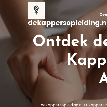
Naar
de
inhoud
Ove
gaan
dekappersopleiding.n
Ontdek de
Kapp
dekappersopleiding.nl
>>
kapper v