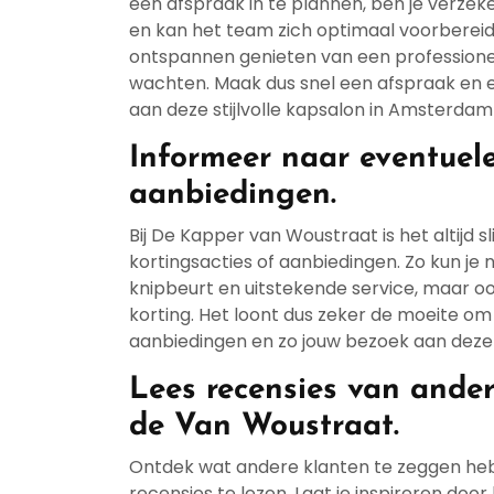
een afspraak in te plannen, ben je verzeke
en kan het team zich optimaal voorbereide
ontspannen genieten van een professione
wachten. Maak dus snel een afspraak en 
aan deze stijlvolle kapsalon in Amsterdam
Informeer naar eventuele
aanbiedingen.
Bij De Kapper van Woustraat is het altijd
kortingsacties of aanbiedingen. Zo kun je 
knipbeurt en uitstekende service, maar oo
korting. Het loont dus zeker de moeite om
aanbiedingen en zo jouw bezoek aan deze
Lees recensies van ande
de Van Woustraat.
Ontdek wat andere klanten te zeggen he
recensies te lezen. Laat je inspireren doo