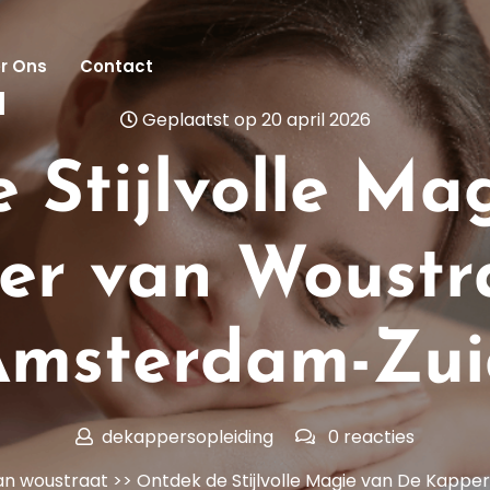
r Ons
Contact
l
Geplaatst op 20 april 2026
 Stijlvolle Ma
er van Woustra
Amsterdam-Zui
dekappersopleiding
0 reacties
an woustraat
>> Ontdek de Stijlvolle Magie van De Kapp