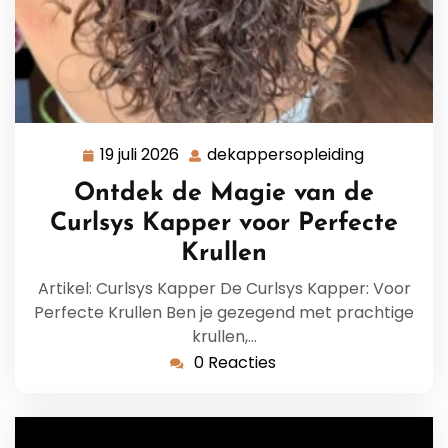
19 juli 2026
dekappersopleiding
19
dekappers
juli
Ontdek de Magie van de
2026
Curlsys Kapper voor Perfecte
Krullen
Artikel: Curlsys Kapper De Curlsys Kapper: Voor
Perfecte Krullen Ben je gezegend met prachtige
krullen,…
0 Reacties