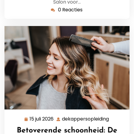
Salon voor…
0 Reacties
15 juli 2026
dekappersopleiding
15
dekappers
juli
Betoverende schoonheid: De
2026