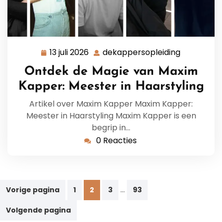
13 juli 2026
dekappersopleiding
13
dekappers
juli
Ontdek de Magie van Maxim
2026
Kapper: Meester in Haarstyling
Artikel over Maxim Kapper Maxim Kapper:
Meester in Haarstyling Maxim Kapper is een
begrip in…
0 Reacties
Berichtnavigatie
…
Vorige pagina
1
2
3
93
Volgende pagina