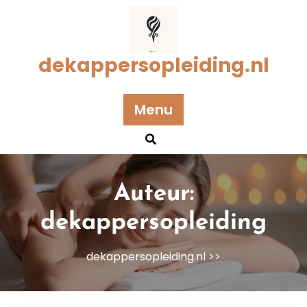
Naar
de
inhoud
gaan
dekappersopleiding.nl
Menu
Auteur:
dekappersopleiding
dekappersopleiding.nl
>>