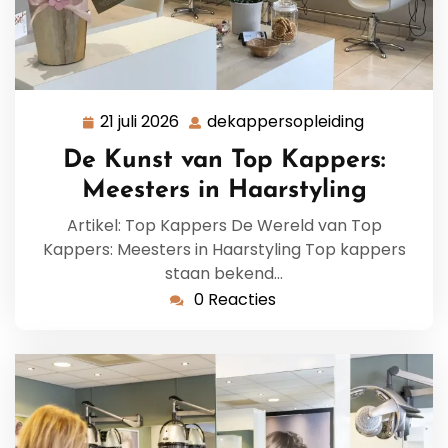
21 juli 2026
dekappersopleiding
21
dekappers
juli
De Kunst van Top Kappers:
2026
Meesters in Haarstyling
Artikel: Top Kappers De Wereld van Top
Kappers: Meesters in Haarstyling Top kappers
staan bekend…
0 Reacties