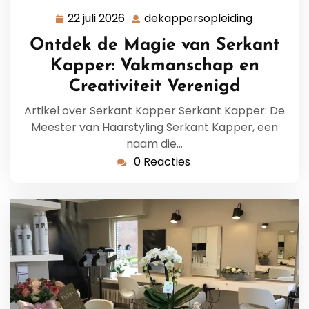
22 juli 2026
dekappersopleiding
22
dekappers
juli
Ontdek de Magie van Serkant
2026
Kapper: Vakmanschap en
Creativiteit Verenigd
Artikel over Serkant Kapper Serkant Kapper: De
Meester van Haarstyling Serkant Kapper, een
naam die…
0 Reacties