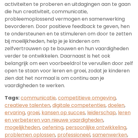
activiteiten te proberen en uitdagingen aan te gaan
die hun creativiteit, communicatie,
probleemoplossend vermogen en samenwerking
bevorderen. Door positieve feedback te geven, hen
te ondersteunen en te stimuleren om door te zetten
bij moeilijkheden, help je je kinderen om
zelfvertrouwen op te bouwen en hun vaardigheden
verder te ontwikkelen. Daarnaast is het ook
belangrijk om een voorbeeldrol te vervullen door zelf
open te staan voor leren en groei, zodat je kinderen
zien dat het normaal is om continu aan je
vaardigheden te werken.
Tags:
communicatie
,
competitieve omgeving
,
creatieve talenten
,
digitale competenties
,
doelen
,
ervaring
,
groei
,
kansen op succes
,
leiderschap
,
leren
en verbeteren van nieuwe vaardigheden
,
mogelijkheden
,
oefening
,
persoonlijke ontwikkeling
,
problemen oplossen
,
professioneel
,
samenwerken
,