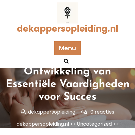
Naar
de
inhoud
gaan
dekappersopleiding.nl
Menu
Geplaatst op 22 juni 2024
Ontwikkeling van
Essentiële Vaardigheden
voor Succes
dekappersopleiding
0 reacties
dekappersopleiding.nl
>>
Uncategorized
>>
Ontwikkeling van Essentiële Vaardigheden voor