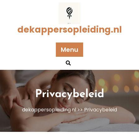
Naar
de
inhoud
gaan
dekappersopleiding.nl
Menu
Privacybeleid
dekappersopleiding.nl
>> Privacybeleid