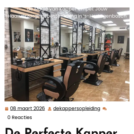
dekappersopleiding.nl
>>
kapper empel
>> Ontdek
de Magie van Kapper Empel: Jouw
Haarverzorgingsbestemming in ‘s-Hertogenbosch
08 maart 2026
dekappersopleiding
08
dekappersopl
maart
0 Reacties
2026
De Perfecte Kapper